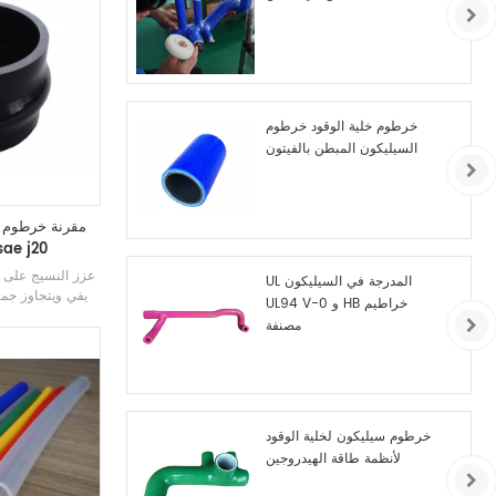
خرطوم خلية الوقود خرطوم
السيليكون المبطن بالفيتون
مقرنة خرطوم س
موصل مستقيم e j20
عزز النسيج على ا
UL المدرجة في السيليكون
يفي ويتجاوز جميع 
UL94 V-0 و HB خراطيم
مقرنة سنام السي
مصنفة
مصنوع
أو مقوى بأربعة ط
الأوزون وال
خرطوم سيليكون لخلية الوقود
لأنظمة طاقة الهيدروجين