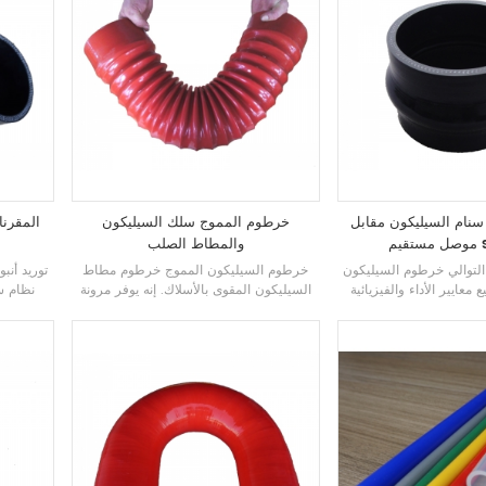
الأخرى. يمكننا قطع
اقتران خرطوم
السيليكون على التوالي
للطول الذي تحتاجه
نام السيليكون مقابل
خرطوم المموج سلك السيليكون
المقرن
sa
والمطاط الصلب
لتوالي
خرطوم السيليكون
خرطوم السيليكون المموج
خرطوم مطاط
توريد
أنبو
معايير الأداء والفيزيائية
السيليكون المقوى بالأسلاك. إنه يوفر مرونة
نظام سح
ليكون
من فئة sae j20 a.
عالية ولن ينهار تحت الشفط أو الانحناء.
خرطوم س
 من 4 طبقات من البوليستر المقوى
مصمم لدوران تبريد المحرك ، مآخذ المحرك
مرحبا بك
بقات من الأراميد. مقاومة
، العادم ، إلخ
شروق الشمس! جودة مضمونة!
أشعة فوق البنفسجية