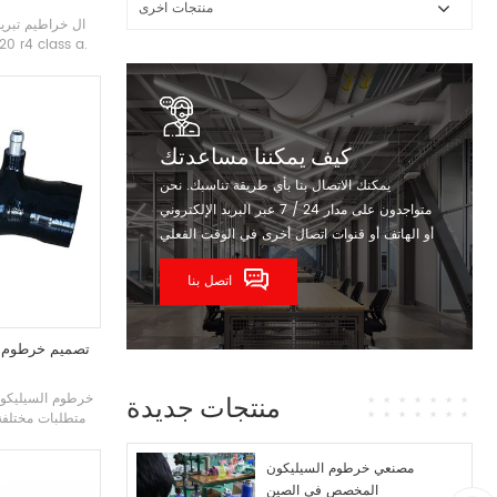
منتجات اخرى
ال
خراطيم تبريد
نحن نوفر خرطوم 
الجودة ، أطقم 
السيليكون
كيف يمكننا مساعدتك
يمكنك الاتصال بنا بأي طريقة تناسبك. نحن
متواجدون على مدار 24 / 7 عبر البريد الإلكتروني
أو الهاتف أو قنوات اتصال أخرى في الوقت الفعلي
اتصل بنا
تصميم خرطوم م
خرطوم السيليكون
منتجات جديدة
متطلبات مختلفة
بطانة من الدرجة 
و
مصنعي خرطوم السيليكون
المخصص في الصين