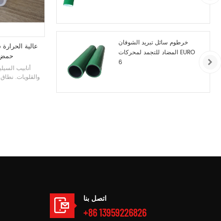
خرطوم سائل تبريد الشوفان
عالية الحرارة 
المضاد للتجمد لمحركات EURO
حمض ا
6
أنابيب السيل
والقلويات. نطاق
توجد درجات حرا
قاسية. مقاومة مم
البنفسجي
اتصل بنا
+86 13959226826