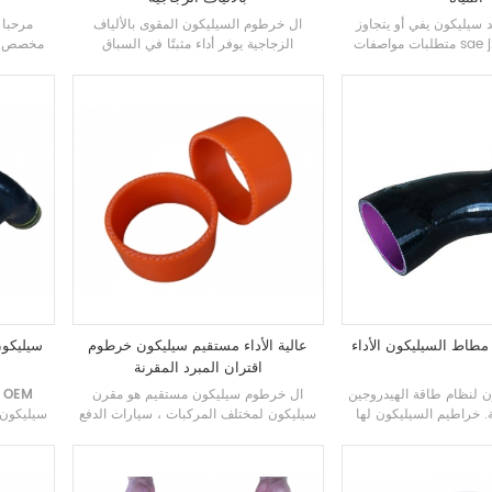
 سيليكون
يفي أو يتجاوز
ال
خرطوم السيليكون المقوى بالألياف
مرحبا 
متطلبات مواصفات sae j20 r4 class a.
الزجاجية
يوفر أداء مثبتًا في السباق
مخصص
م
المبرد السيليكوني عالي
للتطبيقات عالية الحرارة وعالية التعزيز!
يمكننا
خراطيم سائل التبريد من
تتميز بمقاومة فائقة لدرجة الحرارة مصنفة
لتحقيق 
 وموثوقية مضمونة
من -65 درجة فهرنهايت إلى 572 درجة
فهرنهايت. مرحبًا بكم في خراطيم
السيليكون عالية الحرارة المخصصة من
شروق الشمس!
طاط السيليكون الأداء
عالية الأداء مستقيم سيليكون خرطوم
اقتران المبرد المقرنة
 لنظام طاقة الهيدروجين
ال
خرطوم سيليكون مستقيم
هو مقرن
خرطوم السيليكون OEM
. خراطيم السيليكون لها
سيليكون لمختلف المركبات ، سيارات الدفع
الغذائية. يحتاج نظيف جدا
الرباعي ، سيارات السباق ، الحافلات ،
خرطوم. ق
بدون تلوث
الشاحنة ، إلخ. على أي حال ، يمكن
الجودة 
استخدامه أيضًا للقطار أو للأغراض الصناعية