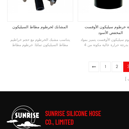
ة خرطوم سيليكون الأوفست
المشابك لخرطوم مطاط السيليكون
المخفض الأسود
 سيليكون الأوفست
يتميز بمواد
يتناسب مشبك الخرطوم مع حجم خراطيم
مقواة بدرجة حرارة عالية مكونة من 4
مطاط السيليكون تمامًا. خرطوم مطاط
 ، والتي تلبي أو تتجاوز معيار
السيليكون ناعم ويسهل شق الجرح. سوف
saej20. يمكننا إنتاج خراطيم سيليكون ذات
تحمي مشابك الفولاذ المقاوم للصدأ
كل معقد وفقًا لمواصفاتك
خرطومك أكثر
1
2
SUNRISE SILICONE HOSE
CO., LIMITED