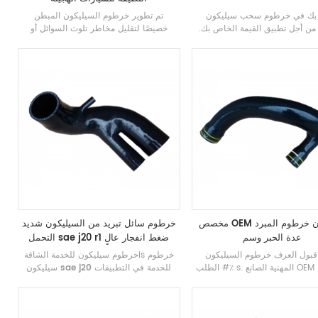
بك في
خرطوم سحب سيليكون
تم تطوير خرطوم السيليكون المبطن
ن أجل تطبيق القيمة الخاص بك.
خصيصًا لتقليل مخاطر تلوث السوائل أو
 تصنيعها
أجزاء تناول السيليكون
الهواء الذي يحمله الخرطوم من المواد
أهدافك الصعبة ، تلبي الخراطيم
النادرة القابلة للاستخراج الموجودة في
توقعاتك أو تتجاوزها
السيليكون التقليدي على سبيل المثال
سيلوكسانات
مخصص OEM سيليكون خرطوم المبرد
خرطوم سائل تبريد من السيليكون شديد
عدة الحبر وسم
التحمل sae j20 r1 ضغط انفجار عالٍ
قبول العرف
خرطوم
is
خرطوم سيليكون للخدمة الشاقة
الطلب #٪ s. المهنية الصانع OEM سيليكون
للخدمة في التطبيقات
سيليكون sae j20
درة إنتاجية عالية ، خراطيم عالية
الثقيلة. تم تصميم الخرطوم لتحمل ضغط
، توفر ضمان الجودة. شهادة نظام
الانفجار العالي وضغط انهيار الفراغ. يقاوم
الجودة ISO9001
درجات الحرارة العالية