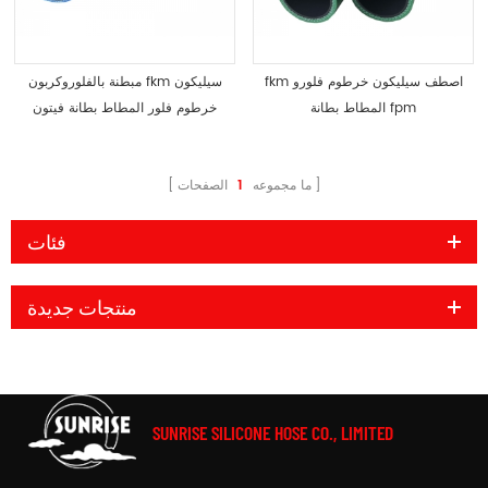
fkm اصطف سيليكون خرطوم فلورو
مبطنة بالفلوروكربون fkm سيليكون
المطاط بطانة fpm
خرطوم فلور المطاط بطانة فيتون
ما مجموعه
1
الصفحات
فئات
منتجات جديدة
SUNRISE SILICONE HOSE CO., LIMITED