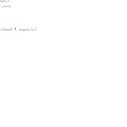
الخراطيم
المرتف
المعدنية 
والوقود
ما مجموعه
1
الصفحات
العضوية