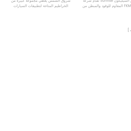
تقدم شركة Sunrise خرطوم السيليكون
شروق الشمس يغطي مجموعة كبيرة من
المقاوم للوقود والمبطن من FKM، وتتميز
الخراطيم المتاحة لتطبيقات السيارات
 بمقاومة ممتازة لدرجات الحرارة
والكيميائية والصناعية
خراطيم سيليكون
عة والأوزون والأكسجين والزيوت
مبطنة بالفلورو
ممتازة في مقاومة الحرارة
والسوائل الهيدروليكية الاصطناعية
ومقاومة الزيت والمقاومة الكيميائية
 والعطريات والعديد من المذيبات
 والمواد الكيميائية. يمكن لشركة
FKM التعامل مع التدفق اللحظي للوقود
المعتمد على الإيثانول.