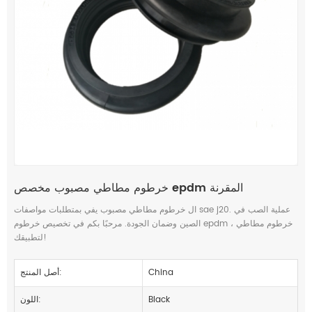
خرطوم مطاطي مصبوب مخصص epdm المقرنة
ال
خرطوم مطاطي مصبوب
يفي بمتطلبات مواصفات sae j20. عملية الصب في
الصين وضمان الجودة. مرحبًا بكم في تخصيص خرطوم epdm ، خرطوم مطاطي
لتطبيقك!
China
أصل المنتج:
Black
اللون: