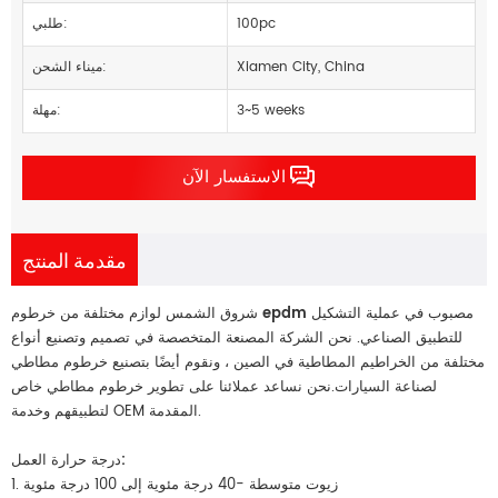
100pc
طلبي:
Xiamen City, China
ميناء الشحن:
3~5 weeks
مهلة:
الاستفسار الآن
مقدمة المنتج
خرطوم epdm مصبوب
في عملية التشكيل
شروق الشمس لوازم مختلفة من
للتطبيق الصناعي. نحن الشركة المصنعة المتخصصة في تصميم وتصنيع أنواع
مختلفة من الخراطيم المطاطية في الصين ، ونقوم أيضًا بتصنيع خرطوم مطاطي
لصناعة السيارات.نحن نساعد عملائنا على تطوير خرطوم مطاطي خاص
لتطبيقهم وخدمة OEM المقدمة.
درجة حرارة العمل:
1. زيوت متوسطة -40 درجة مئوية إلى 100 درجة مئوية