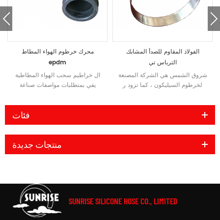
الفولاذ المقاوم للصدأ المشابك
محرك خرطوم الهواء المطاط
الترباس تي
epdm
شروق الشمس هي الشركة المصنعة
ال
خراطيم سحب الهواء المطاطية
لخرطوم السيليكون ، كما تزود
ر
يفي بمتطلبات مواصفات صناعة
الترباس المشبك
. المشبك t
السيارات. لتوصيل الهواء الساخن أو
الترباس هو أفضل المشابك خرطوم
البخار في نظام محرك السيارات.
فئات
للخراطيم الناعمة ، مثل خرطوم
مرحبا بكم في تخصيص خرطوم
السيليكون وخرطوم المطاط
مطاطي للتطبيق الخاص بك!
منتجات جديدة
SUNRISE SILICONE HOSE CO., LIMITED